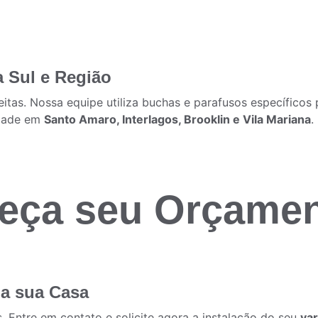
a Sul e Região
itas. Nossa equipe utiliza buchas e parafusos específicos p
dade em 
Santo Amaro
, Interlagos, 
Brooklin
 e Vila Mariana
.
eça seu Orçame
na sua Casa
. Entre em contato e solicite agora a instalação do seu 
var