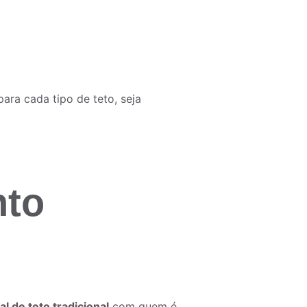
ara cada tipo de teto, seja 
nto
al de teto tradicional
com quem é 